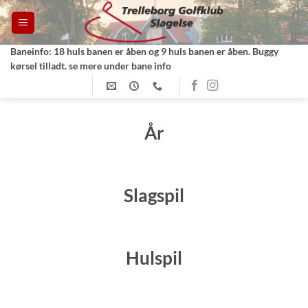
Fortsæt
til
indhold
Baneinfo: 18 huls banen er åben og 9 huls banen er åben. Buggy
kørsel tilladt. se mere under bane info
År
Slagspil
Hulspil