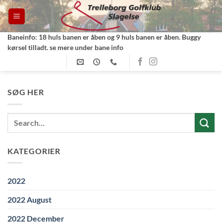
Fortsæt
til
indhold
Baneinfo: 18 huls banen er åben og 9 huls banen er åben. Buggy
kørsel tilladt. se mere under bane info
SØG HER
KATEGORIER
2022
2022 August
2022 December