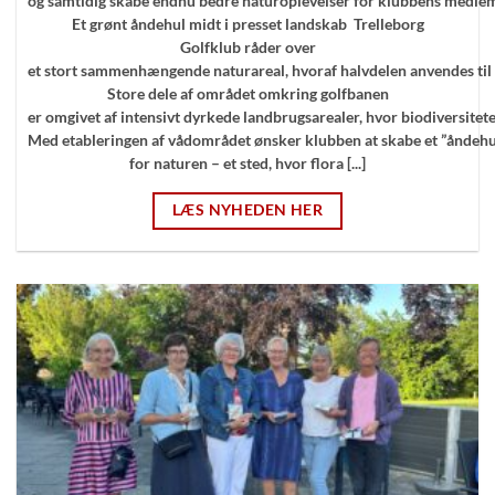
og samtidig skabe endnu bedre naturoplevelser for klubbens medle
Et grønt åndehul midt i presset landskab Trelleborg
Golfklub råder over
et stort sammenhængende naturareal, hvoraf halvdelen anvendes til 
Store dele af området omkring golfbanen
er omgivet af intensivt dyrkede landbrugsarealer, hvor biodiversitet
Med etableringen af vådområdet ønsker klubben at skabe et ”åndehu
for naturen – et sted, hvor flora [...]
LÆS NYHEDEN HER