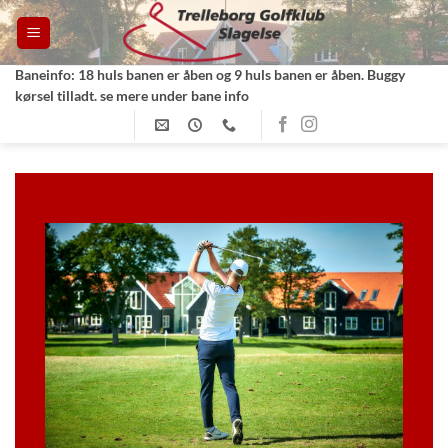
Fortsæt
til
indhold
Baneinfo: 18 huls banen er åben og 9 huls banen er åben. Buggy
kørsel tilladt. se mere under bane info