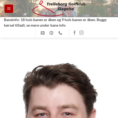
Fortsæt
til
indhold
Baneinfo: 18 huls banen er åben og 9 huls banen er åben. Buggy
kørsel tilladt. se mere under bane info