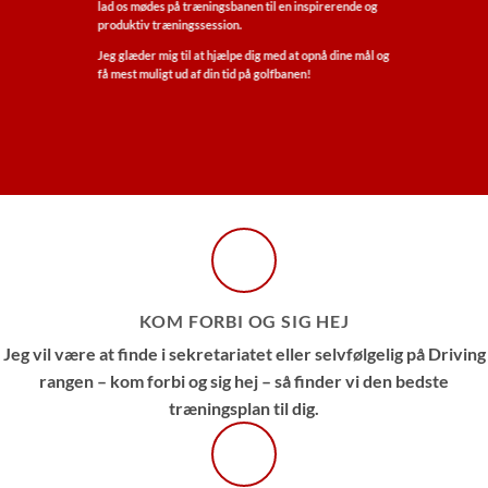
lad os mødes på træningsbanen til en inspirerende og
produktiv træningssession.
Jeg glæder mig til at hjælpe dig med at opnå dine mål og
få mest muligt ud af din tid på golfbanen!
KOM FORBI OG SIG HEJ
Jeg vil være at finde i sekretariatet eller selvfølgelig på Driving
rangen – kom forbi og sig hej – så finder vi den bedste
træningsplan til dig.