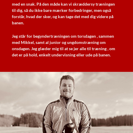
med en snak. På den måde kan vi skræddersy træningen
til dig, så du ikke bare mærker forbedringer, men også
forstår, hvad der sker, og kan tage det med dig videre på
banen.
Jeg står for begyndertræningen om torsdagen , sammen
med Mikkel, samt al junior og ungdomstræning om
onsdagen. Jeg glæder mig til at se jer alle til træning , om
det er på hold, enkelt undervisning eller ude på banen.