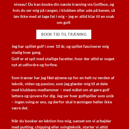
niveau! Du kan booke din næste træning via Golfbox, og
hvis du ser mig på rangen, i klubben eller ude på banen, så
tøv ikke med at tage fat i mig – jeg er altid klar til en snak
om golf.
BOOK TID TIL TRÆNING
Jeg har spillet golf i over 10 år, og spillet fascinerer mig
stadig hver gang.
Golf er et spil med utallige facetter, hvor der altid er noget
nyt at udfordre og forfine.
Som træner har jeg fået øjnene op for en helt ny verden af
teknik, viden og passion, som jeg glæder mig til at dele
med klubbens medlemmer – med målet om at gøre golf
lettere og sjovere for dig. Jeg ser hver golfspiller som unik
– ingen sving er ens, og derfor skal træningen heller ikke
være det.
Når du booker en lektion hos mig, uanset om vi arbejder
med putting, chipping eller svingteknik, starter vi altid