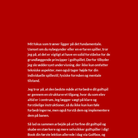
Mit fokus som træner ligger på det fundamentale.
Uanset om du nybegynder eller en erfaren spiller, tror
jeg på, at det er vigtigt at have en solid forståelse for de
grundlæggende principper i golfspillet. Derfor tilbyder
jeg skræddersyet undervisning, der ikke kun omfatter
tekniske aspekter, men også tager højde for din
individuelle spillestil, fysiske formåen og mentale
tilstand.
Jeg tror på, at den bedste måde at forbedre dit golfspil
er gennem en struktureret tilgang, hvor du som elev
altid er i centrum. Jeg lægger vægt på klare og
forståelige instruktioner, så du ikke kun kan føle
forbedringerne, men også forstå dem og implementere
dem på banen.
Så lad os sammen arbejde på at forfine dit golfspil og
skabe en stærkere og mere selvsikker golfspiller i dig!
Book din første lektion allerede i dag via Golfbox, og