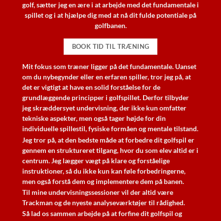
golf, sætter jeg en ære i at arbejde med det fundamentale i
spillet og i at hjælpe dig med at nå dit fulde potentiale på
golfbanen.
BOOK TID TIL TRÆNING
Mit fokus som træner ligger på det fundamentale. Uanset
om du nybegynder eller en erfaren spiller, tror jeg på, at
det er vigtigt at have en solid forståelse for de
grundlæggende principper i golfspillet. Derfor tilbyder
jeg skræddersyet undervisning, der ikke kun omfatter
tekniske aspekter, men også tager højde for din
individuelle spillestil, fysiske formåen og mentale tilstand.
Jeg tror på, at den bedste måde at forbedre dit golfspil er
gennem en struktureret tilgang, hvor du som elev altid er i
centrum. Jeg lægger vægt på klare og forståelige
instruktioner, så du ikke kun kan føle forbedringerne,
men også forstå dem og implementere dem på banen.
Til mine undervisningssessioner vil der altid være
Trackman og de nyeste analyseværktøjer til rådighed.
Så lad os sammen arbejde på at forfine dit golfspil og