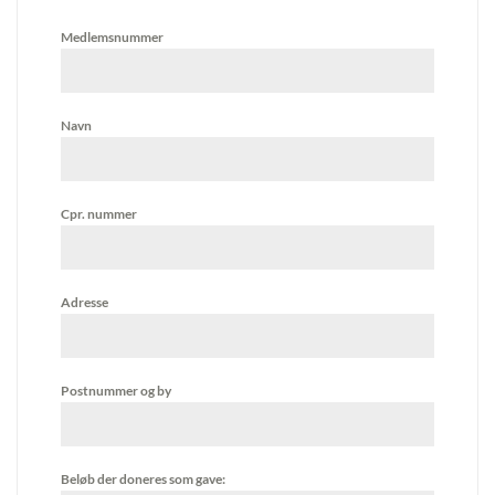
Medlemsnummer
Navn
Cpr. nummer
Adresse
Postnummer og by
Beløb der doneres som gave: