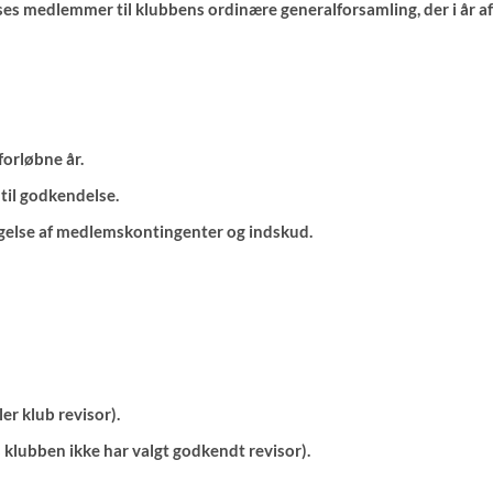
ses medlemmer til klubbens ordinære generalforsamling, der i år a
orløbne år.
til godkendelse.
ggelse af medlemskontingenter og indskud.
er klub revisor).
s klubben ikke har valgt godkendt revisor).