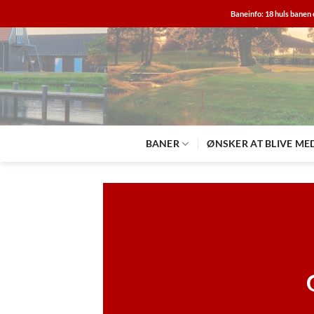
Fortsæt
Baneinfo: 18 huls banen 
til
indhold
BANER
ØNSKER AT BLIVE ME