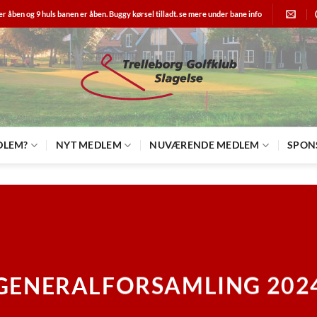
er åben og 9 huls banen er åben. Buggy kørsel tilladt. se mere under bane info
DLEM?
NYT MEDLEM
NUVÆRENDE MEDLEM
SPON
GENERALFORSAMLING 202