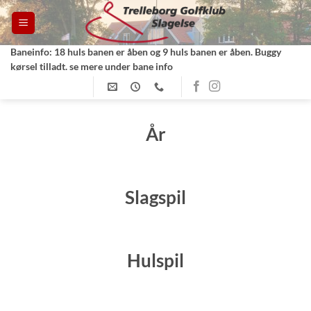
Fortsæt
til
indhold
Baneinfo: 18 huls banen er åben og 9 huls banen er åben. Buggy
kørsel tilladt. se mere under bane info
År
Slagspil
Hulspil