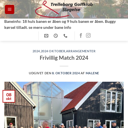
Fortsæt
til
indhold
Baneinfo: 18 huls banen er åben og 9 huls banen er åben. Buggy
kørsel tilladt. se mere under bane info
2024
,
2024 OKTOBER
,
ARRANGEMENTER
Frivillig Match 2024
UDGIVET DEN
8. OKTOBER 2024
AF
MALENE
08
okt