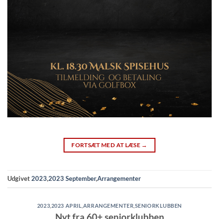
FORTSÆT MED AT LÆSE
→
Udgivet
2023
,
2023 September
,
Arrangementer
2023
,
2023 APRIL
,
ARRANGEMENTER
,
SENIORKLUBBEN
Nyt fra 60+ seniorklubben