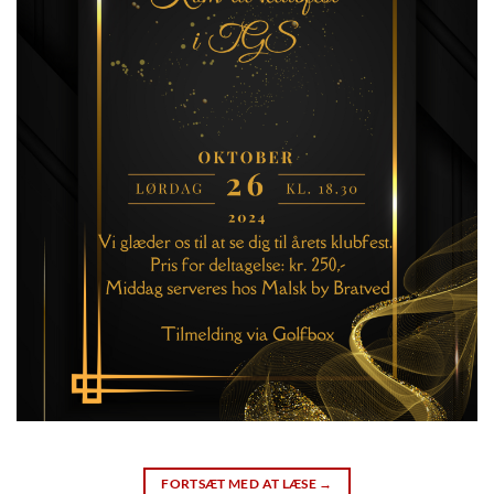
FORTSÆT MED AT LÆSE
→