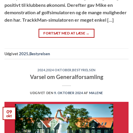
positivt til klubbens økonomi. Derefter gav Mike en
demonstration af golfsimulatoren og de mange muligheder
den har. TrackkMan-simulatoren er meget enkel […]
FORTSÆT MED AT LÆSE
→
Udgivet
2025
,
Bestyrelsen
2024
,
2024 OKTOBER
,
BESTYRELSEN
Varsel om Generalforsamling
UDGIVET DEN
9. OKTOBER 2024
AF
MALENE
09
okt