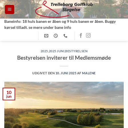
Fortsæt
til
indhold
Baneinfo: 18 huls banen er åben og 9 huls banen er åben. Buggy
kørsel tilladt. se mere under bane info
2025
,
2025 JUNI
,
BESTYRELSEN
Bestyrelsen inviterer til Medlemsmøde
UDGIVET DEN
10. JUNI 2025
AF
MALENE
10
jun