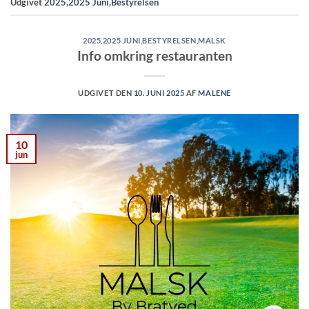
Udgivet
2025
,
2025 Juni
,
Bestyrelsen
2025
,
2025 JUNI
,
BESTYRELSEN
,
MALSK
Info omkring restauranten
UDGIVET DEN
10. JUNI 2025
AF
MALENE
10
jun