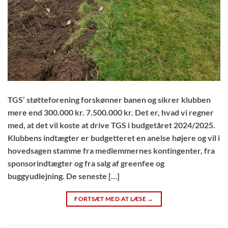
TGS’ støtteforening forskønner banen og sikrer klubben
mere end 300.000 kr. 7.500.000 kr. Det er, hvad vi regner
med, at det vil koste at drive TGS i budgetåret 2024/2025.
Klubbens indtægter er budgetteret en anelse højere og vil i
hovedsagen stamme fra medlemmernes kontingenter, fra
sponsorindtægter og fra salg af greenfee og
buggyudlejning. De seneste […]
FORTSÆT MED AT LÆSE
→