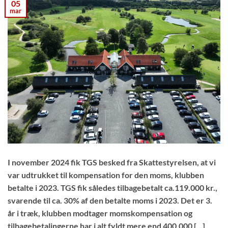
05
mar
I november 2024 fik TGS besked fra Skattestyrelsen, at vi
var udtrukket til kompensation for den moms, klubben
betalte i 2023. TGS fik således tilbagebetalt ca.119.000 kr.,
svarende til ca. 30% af den betalte moms i 2023. Det er 3.
år i træk, klubben modtager momskompensation og
tilbagebetalingerne har i alt fyldt mere end 400.000 […]