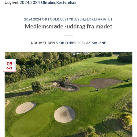
Udgivet
2024
,
2024 Oktober
,
Bestyrelsen
2024
,
2024 OKTOBER
,
BESTYRELSEN
,
SEKRETARIATET
Medlemsmøde -uddrag fra mødet
UDGIVET DEN
8. OKTOBER 2024
AF
MALENE
08
okt