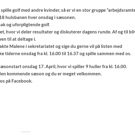
 spille golf med andre kvinder, så er vi en stor gruppe “arbejdsramt
å 18 hulsbanen hver onsdag i sæsonen.
nak og uforpligtende golf.
t, hvor vi deler resultater og diskuterer dagens runde. Af og til bli
 til at deltage i.
ntakte Malene i sekretariatet og sige du gerne vil på listen med
e tiderne onsdag fra kl. 16.00 til 16.37 og spille sammen med os.
onstart onsdag 17. April, hvor vi spiller 9 huller fra kl. 16.00.
om den kommende sæson og du er meget velkommen.
 os på Facebook.