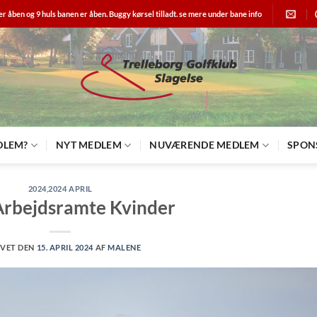
er åben og 9 huls banen er åben. Buggy kørsel tilladt. se mere under bane info
DLEM?
NYT MEDLEM
NUVÆRENDE MEDLEM
SPON
2024
,
2024 APRIL
Arbejdsramte Kvinder
IVET DEN
15. APRIL 2024
AF
MALENE