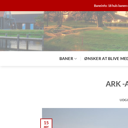
Fortsæt
Baneinfo: 18 huls banen 
til
indhold
BANER
ØNSKER AT BLIVE ME
ARK -
UDG
15
apr