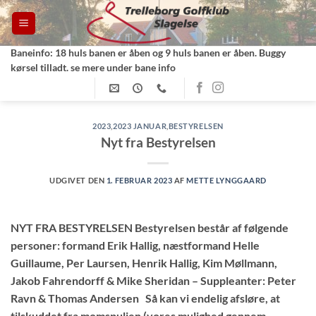
Fortsæt
til
indhold
Baneinfo: 18 huls banen er åben og 9 huls banen er åben. Buggy
kørsel tilladt. se mere under bane info
2023
,
2023 JANUAR
,
BESTYRELSEN
Nyt fra Bestyrelsen
UDGIVET DEN
1. FEBRUAR 2023
AF
METTE LYNGGAARD
NYT FRA BESTYRELSEN Bestyrelsen består af følgende
personer: formand Erik Hallig, næstformand Helle
Guillaume, Per Laursen, Henrik Hallig, Kim Møllmann,
Jakob Fahrendorff & Mike Sheridan – Suppleanter: Peter
Ravn & Thomas Andersen Så kan vi endelig afsløre, at
tilskuddet fra momspuljen (vores mulighed gennem