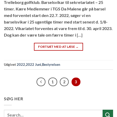
Trelleborg golfklub. Barselsvikar til sekretariatet – 25
timer. Kære Medlemmer i TGS Da Malene går på barsel
med forventet start den 22.7. 2022, søger vi en
barselsvikar i 25 ugentlige timer med start senest d. 1/8-
2022. Vikariatet forventes at vare frem til d. 30. april 2023.
Dog kan der være tale om færre timer i […]
FORTSÆT MED AT LÆSE
→
Udgivet
2022
,
2022 Juni
,
Bestyrelsen
1
2
3
SØG HER