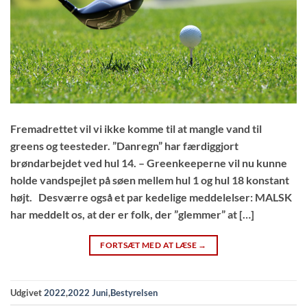
Fremadrettet vil vi ikke komme til at mangle vand til
greens og teesteder. ”Danregn” har færdiggjort
brøndarbejdet ved hul 14. – Greenkeeperne vil nu kunne
holde vandspejlet på søen mellem hul 1 og hul 18 konstant
højt. Desværre også et par kedelige meddelelser: MALSK
har meddelt os, at der er folk, der ”glemmer” at […]
FORTSÆT MED AT LÆSE
→
Udgivet
2022
,
2022 Juni
,
Bestyrelsen