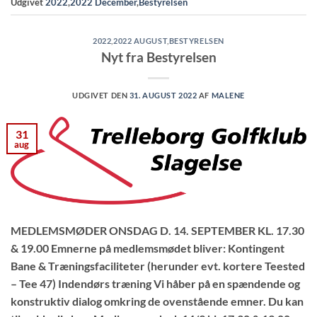
Udgivet
2022
,
2022 December
,
Bestyrelsen
2022
,
2022 AUGUST
,
BESTYRELSEN
Nyt fra Bestyrelsen
UDGIVET DEN
31. AUGUST 2022
AF
MALENE
31
aug
MEDLEMSMØDER ONSDAG D. 14. SEPTEMBER KL. 17.30
& 19.00 Emnerne på medlemsmødet bliver: Kontingent
Bane & Træningsfaciliteter (herunder evt. kortere Teested
– Tee 47) Indendørs træning Vi håber på en spændende og
konstruktiv dialog omkring de ovenstående emner. Du kan