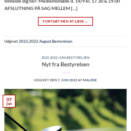
tilmelde dig her: Medlemsmøde d. 14/9 kl. 17.30 & 19.00
AFSLUTNING PÅ SAG MELLEM […]
FORTSÆT MED AT LÆSE
→
Udgivet
2022
,
2022 August
,
Bestyrelsen
2022
,
2022 JUNI
,
BESTYRELSEN
Nyt fra Bestyrelsen
UDGIVET DEN
7. JUNI 2022
AF
MALENE
07
jun