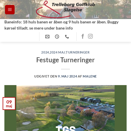
Fortsæt
til
indhold
Baneinfo: 18 huls banen er åben og 9 huls banen er åben. Buggy
kørsel tilladt. se mere under bane info
2024
,
2024 MAJ
,
TURNERINGER
Festuge Turneringer
UDGIVET DEN
9. MAJ 2024
AF
MALENE
09
maj