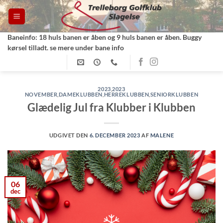
Fortsæt
til
indhold
Baneinfo: 18 huls banen er åben og 9 huls banen er åben. Buggy
kørsel tilladt. se mere under bane info
2023
,
2023
NOVEMBER
,
DAMEKLUBBEN
,
HERREKLUBBEN
,
SENIORKLUBBEN
Glædelig Jul fra Klubber i Klubben
UDGIVET DEN
6. DECEMBER 2023
AF
MALENE
06
dec