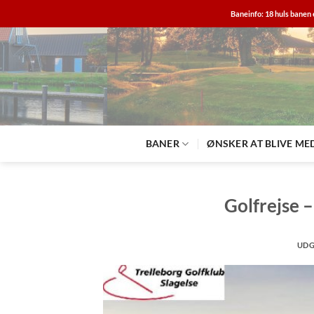
Fortsæt
Baneinfo: 18 huls banen 
til
indhold
BANER
ØNSKER AT BLIVE ME
Golfrejse –
UDG