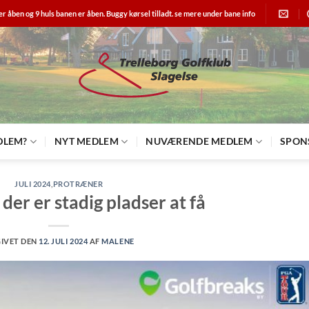
er åben og 9 huls banen er åben. Buggy kørsel tilladt. se mere under bane info
DLEM?
NYT MEDLEM
NUVÆRENDE MEDLEM
SPON
JULI 2024
,
PROTRÆNER
 der er stadig pladser at få
IVET DEN
12. JULI 2024
AF
MALENE