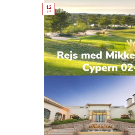
12
jul