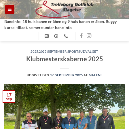
Fortsæt
til
indhold
Baneinfo: 18 huls banen er åben og 9 huls banen er åben. Buggy
kørsel tilladt. se mere under bane info
2025
,
2025 SEPTEMBER
,
SPORTSUDVALGET
Klubmesterskaberne 2025
UDGIVET DEN
17. SEPTEMBER 2025
AF
MALENE
17
sep