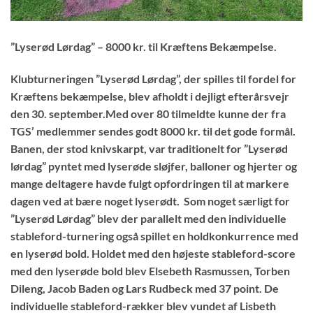
”Lyserød Lørdag” – 8000 kr. til Kræftens Bekæmpelse.
Klubturneringen ”Lyserød Lørdag”, der spilles til fordel for
Kræftens bekæmpelse, blev afholdt i dejligt efterårsvejr
den 30. september.Med over 80 tilmeldte kunne der fra
TGS’ medlemmer sendes godt 8000 kr. til det gode formål.
Banen, der stod knivskarpt, var traditionelt for ”Lyserød
lørdag” pyntet med lyserøde sløjfer, balloner og hjerter og
mange deltagere havde fulgt opfordringen til at markere
dagen ved at bære noget lyserødt. Som noget særligt for
”Lyserød Lørdag” blev der parallelt med den individuelle
stableford-turnering også spillet en holdkonkurrence med
en lyserød bold. Holdet med den højeste stableford-score
med den lyserøde bold blev Elsebeth Rasmussen, Torben
Dileng, Jacob Baden og Lars Rudbeck med 37 point. De
individuelle stableford-rækker blev vundet af Lisbeth