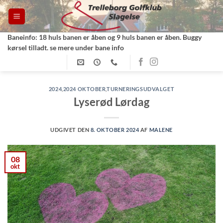
Fortsæt
til
indhold
Baneinfo: 18 huls banen er åben og 9 huls banen er åben. Buggy
kørsel tilladt. se mere under bane info
2024
,
2024 OKTOBER
,
TURNERINGSUDVALGET
Lyserød Lørdag
UDGIVET DEN
8. OKTOBER 2024
AF
MALENE
08
okt