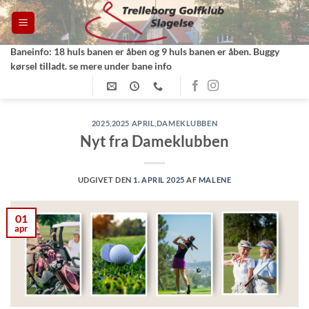
Fortsæt
til
indhold
Baneinfo: 18 huls banen er åben og 9 huls banen er åben. Buggy
kørsel tilladt. se mere under bane info
2025
,
2025 APRIL
,
DAMEKLUBBEN
Nyt fra Dameklubben
UDGIVET DEN
1. APRIL 2025
AF
MALENE
01
apr