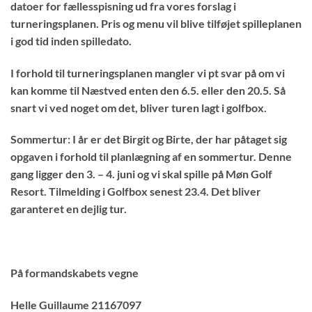
datoer for fællesspisning ud fra vores forslag i
turneringsplanen. Pris og menu vil blive tilføjet spilleplanen
i god tid inden spilledato.
I forhold til turneringsplanen mangler vi pt svar på om vi
kan komme til Næstved enten den 6.5. eller den 20.5. Så
snart vi ved noget om det, bliver turen lagt i golfbox.
Sommertur
: I år er det Birgit og Birte, der har påtaget sig
opgaven i forhold til planlægning af en sommertur. Denne
gang ligger den 3. – 4. juni og vi skal spille på Møn Golf
Resort. Tilmelding i Golfbox senest 23.4. Det bliver
garanteret en dejlig tur.
På formandskabets vegne
Helle Guillaume 21167097