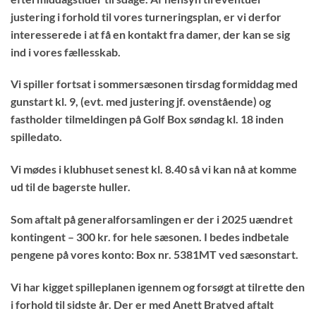
justering i forhold til vores turneringsplan, er vi derfor
interesserede i at få en kontakt fra damer, der kan se sig
ind i vores fællesskab.
Vi spiller fortsat i sommersæsonen
tirsdag formiddag med
gunstart kl. 9,
(evt. med justering jf. ovenstående) og
fastholder tilmeldingen på Golf Box søndag kl. 18 inden
spilledato.
Vi mødes i klubhuset senest kl. 8.40 så vi kan nå at komme
ud til de bagerste huller.
Som aftalt på generalforsamlingen er der i 2025 uændret
kontingent – 300 kr. for hele sæsonen. I bedes indbetale
pengene på vores konto
: Box nr. 5381MT
ved sæsonstart.
Vi har kigget spilleplanen igennem og forsøgt at tilrette den
i forhold til sidste år. Der er med Anett Bratved aftalt