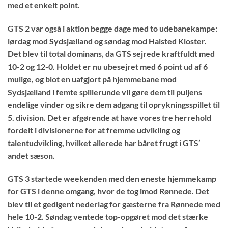
med et enkelt point.
GTS 2
var også i aktion begge dage med to udebanekampe:
lørdag mod Sydsjælland og søndag mod Halsted Kloster.
Det blev til total dominans, da GTS sejrede kraftfuldt med
10-2 og 12-0. Holdet er nu ubesejret med 6 point ud af 6
mulige, og blot en uafgjort på hjemmebane mod
Sydsjælland i femte spillerunde vil gøre dem til puljens
endelige vinder og sikre dem adgang til oprykningsspillet til
5. division. Det er afgørende at have vores tre herrehold
fordelt i divisionerne for at fremme udvikling og
talentudvikling, hvilket allerede har båret frugt i GTS’
andet sæson.
GTS 3
startede weekenden med den eneste hjemmekamp
for GTS i denne omgang, hvor de tog imod Rønnede. Det
blev til et gedigent nederlag for gæsterne fra Rønnede med
hele 10-2. Søndag ventede top-opgøret mod det stærke