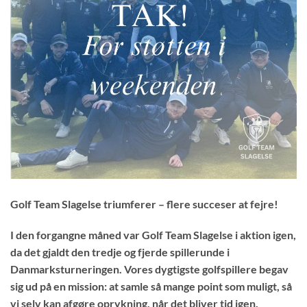
Golf Team Slagelse triumferer – flere succeser at fejre!
I den forgangne måned var Golf Team Slagelse i aktion igen,
da det gjaldt den tredje og fjerde spillerunde i
Danmarksturneringen. Vores dygtigste golfspillere begav
sig ud på en mission: at samle så mange point som muligt, så
vi selv kan afgøre oprykning, når det bliver tid igen.