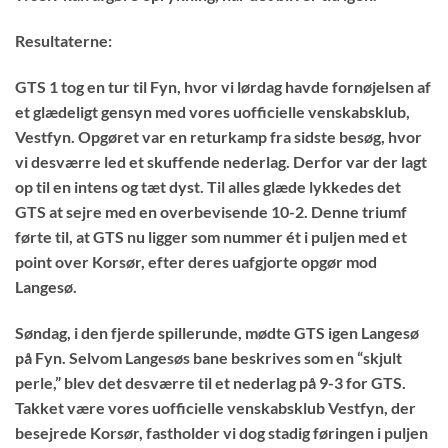
Resultaterne:
GTS 1
tog en tur til Fyn, hvor vi lørdag havde fornøjelsen af
et glædeligt gensyn med vores uofficielle venskabsklub,
Vestfyn. Opgøret var en returkamp fra sidste besøg, hvor
vi desværre led et skuffende nederlag. Derfor var der lagt
op til en intens og tæt dyst. Til alles glæde lykkedes det
GTS at sejre med en overbevisende 10-2. Denne triumf
førte til, at GTS nu ligger som nummer ét i puljen med et
point over Korsør, efter deres uafgjorte opgør mod
Langesø.
Søndag, i den fjerde spillerunde, mødte GTS igen Langesø
på Fyn. Selvom Langesøs bane beskrives som en “skjult
perle,” blev det desværre til et nederlag på 9-3 for GTS.
Takket være vores uofficielle venskabsklub Vestfyn, der
besejrede Korsør, fastholder vi dog stadig føringen i puljen