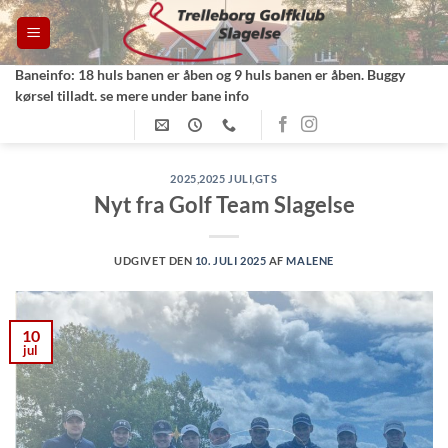
Fortsæt
til
indhold
Baneinfo: 18 huls banen er åben og 9 huls banen er åben. Buggy
kørsel tilladt. se mere under bane info
2025
,
2025 JULI
,
GTS
Nyt fra Golf Team Slagelse
UDGIVET DEN
10. JULI 2025
AF
MALENE
10
jul