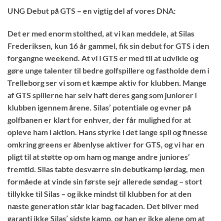
UNG Debut på GTS – en vigtig del af vores DNA:
Det er med enorm stolthed, at vi kan meddele, at Silas
Frederiksen, kun 16 år gammel, fik sin debut for GTS i den
forgangne weekend. At vi i GTS er med til at udvikle og
gøre unge talenter til bedre golfspillere og fastholde dem i
Trelleborg ser vi som et kæmpe aktiv for klubben. Mange
af GTS spillerne har selv haft deres gang som juniorer i
klubben igennem årene. Silas’ potentiale og evner på
golfbanen er klart for enhver, der får mulighed for at
opleve ham i aktion. Hans styrke i det lange spil og finesse
omkring greens er åbenlyse aktiver for GTS, og vi har en
pligt til at støtte op om ham og mange andre juniores’
fremtid. Silas tabte desværre sin debutkamp lørdag, men
formåede at vinde sin første sejr allerede søndag – stort
tillykke til Silas – og ikke mindst til klubben for at den
næste generation står klar bag facaden. Det bliver med
garanti ikke Silas’ sidste kamp, og han er ikke alene om at