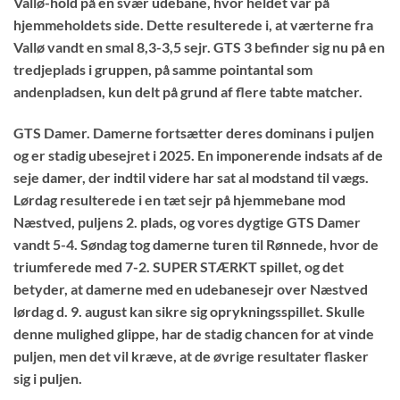
Vallø-hold på en svær udebane, hvor heldet var på
hjemmeholdets side. Dette resulterede i, at værterne fra
Vallø vandt en smal 8,3-3,5 sejr. GTS 3 befinder sig nu på en
tredjeplads i gruppen, på samme pointantal som
andenpladsen, kun delt på grund af flere tabte matcher.
GTS Damer.
Damerne fortsætter deres dominans i puljen
og er stadig ubesejret i 2025. En imponerende indsats af de
seje damer, der indtil videre har sat al modstand til vægs.
Lørdag resulterede i en tæt sejr på hjemmebane mod
Næstved, puljens 2. plads, og vores dygtige GTS Damer
vandt 5-4. Søndag tog damerne turen til Rønnede, hvor de
triumferede med 7-2. SUPER STÆRKT spillet, og det
betyder, at damerne med en udebanesejr over Næstved
lørdag d. 9. august kan sikre sig oprykningsspillet. Skulle
denne mulighed glippe, har de stadig chancen for at vinde
puljen, men det vil kræve, at de øvrige resultater flasker
sig i puljen.