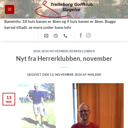
Fortsæt
til
indhold
Baneinfo: 18 huls banen er åben og 9 huls banen er åben. Buggy
kørsel tilladt. se mere under bane info
2024
,
2024 NOVEMBER
,
HERREKLUBBEN
Nyt fra Herrerklubben, november
UDGIVET DEN
13. NOVEMBER 2024
AF
MALENE
13
nov