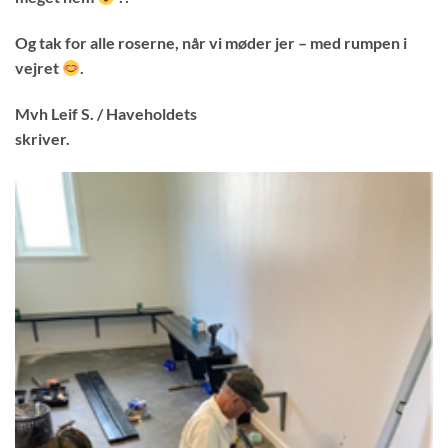
Og tak for alle roserne, når vi møder jer – med rumpen i
vejret
.
Mvh Leif S. / Haveholdets
skriv