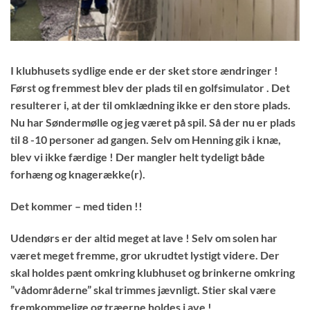
I klubhusets sydlige ende er der sket store ændringer !
Først og fremmest blev der plads til en golfsimulator . Det
resulterer i, at der til omklædning ikke er den store plads.
Nu har Søndermølle og jeg været på spil. Så der nu er plads
til 8 -10 personer ad gangen. Selv om Henning gik i knæ,
blev vi ikke færdige ! Der mangler helt tydeligt både
forhæng og knagerække(r).
Det kommer – med tiden !!
Udendørs er der altid meget at lave ! Selv om solen har
været meget fremme, gror ukrudtet lystigt videre. Der
skal holdes pænt omkring klubhuset og brinkerne omkring
”vådområderne” skal trimmes jævnligt. Stier skal være
fremkommelige og træerne holdes i ave !