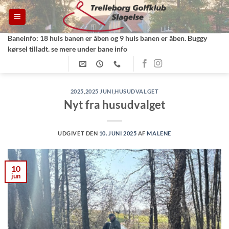
Fortsæt
til
indhold
Baneinfo: 18 huls banen er åben og 9 huls banen er åben. Buggy
kørsel tilladt. se mere under bane info
2025
,
2025 JUNI
,
HUSUDVALGET
Nyt fra husudvalget
UDGIVET DEN
10. JUNI 2025
AF
MALENE
10
jun