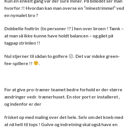
Kun en enkelt gang var der sure miner. På billedet ser man
hvorfor !! Hvordan kan man overse en ”minestrimmel” ved
en nymalet bro ?
Dobbelte fodtrin (to personer !? ) hen over broen ! Tænk –
at man så ikke kunne have holdt balancen – og gået på
tagpap strimlen !!
Nul stjerner til sådan to golfere ☹. Det var måske green-
fee-spillere !!
.
For at give pro-træner teamet bedre forhold er der større
ændringer vedr. trænerhuset. En stor port er installeret ,
og indenfor er der
frisket op med maling over det hele. Selv om det kneb med
at nå helt til tops ! Gulve og indretning skal også have en