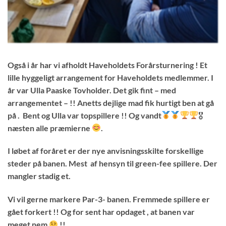
Også i år har vi afholdt Haveholdets Forårsturnering ! Et
lille hyggeligt arrangement for Haveholdets medlemmer. I
år var Ulla Paaske Tovholder. Det gik fint – med
arrangementet – !! Anetts dejlige mad fik hurtigt ben at gå
på . Bent og Ulla var topspillere !! Og vandt
🎖
næsten alle præmierne
.
I løbet af foråret er der nye anvisningsskilte forskellige
steder på banen. Mest af hensyn til green-fee spillere. Der
mangler stadig et.
Vi vil gerne markere Par-3- banen. Fremmede spillere er
gået forkert !! Og for sent har opdaget , at banen var
meget nem
!!