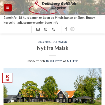
Fortsæt
til
indhold
Baneinfo: 18 huls banen er åben og 9 huls banen er åben. Buggy
kørsel tilladt. se mere under bane info
2025
,
2025 JULI
,
MALSK
Nyt fra Malsk
UDGIVET DEN
10. JULI 2025
AF
MALENE
10
jul