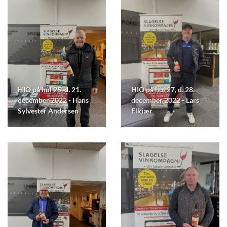
HIO på hul 25, d. 21.
HIO på hul 27, d. 28.
december 2022 - Hans
december 2022 - Lars
Sylvester Andersen
Elkjær