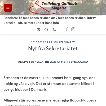
Fortsæt
til
indhold
Baneinfo: 18 huls banen er åben og 9 huls banen er åben. Buggy
kørsel tilladt. se mere under bane info
2023
,
2023 APRIL
,
SEKRETARIATET
Nyt fra Sekretariatet
UDGIVET DEN
27. APRIL 2023
AF
METTE LYNGGAARD
Sæsonen er desværre ikke kommet helt i gang pga. det
kolde og våde vejr. Det er stort set det samme billede i
øvrige klubber i Danmark.
Alligevel står vores bane allerede rigtig flot og klubber i
klubben er godt i gang.