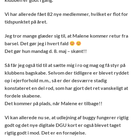
Vi har allerede fået 82 nye medlemmer, hvilket er flot for
tidspunktet på året.
Jeg tror mange glæder sig til, at Malene kommer retur fra
barsel. Det gør jeg i hvert fald
Det gør hun mandag d. 8. maj – skønt!!
Så får jeg også tid til at sætte mig i ro og mag og få styr på
klubbens bagskabe. Selvom der tidligere er blevet ryddet
op i ejerforhold m.m., så er der desværre stadig
konstateret en del rod, som har gjort det ret vanskeligt at
fordele skabene.
Det kommer på plads, når Malene er tilbage!!
Vi kan allerede nu se, at udlejning af buggy fungerer rigtig
godt og det nye digitale DGU kort er også blevet taget
rigtig godt i mod. Det er en fornøjelse.