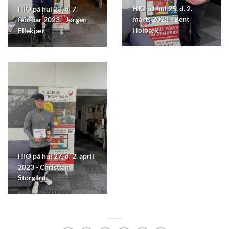
HIO på hul 25, d. 2.
HIO på hul 23, d. 7.
marts 2023 - Bent
februar 2023 - Jørgen
Holbæk
Ellekjær
HIO på hul 27, d. 2. april
2023 - Christian
Storgård