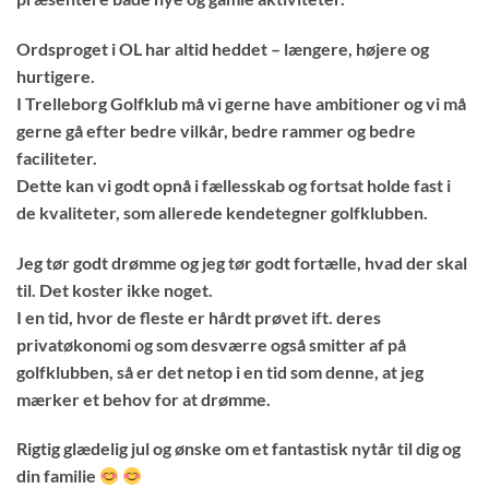
Ordsproget i OL har altid heddet – længere, højere og
hurtigere.
I Trelleborg Golfklub må vi gerne have ambitioner og vi må
gerne gå efter bedre vilkår, bedre rammer og bedre
faciliteter.
Dette kan vi godt opnå i fællesskab og fortsat holde fast i
de kvaliteter, som allerede kendetegner golfklubben.
Jeg tør godt drømme og jeg tør godt fortælle, hvad der skal
til. Det koster ikke noget.
I en tid, hvor de fleste er hårdt prøvet ift. deres
privatøkonomi og som desværre også smitter af på
golfklubben, så er det netop i en tid som denne, at jeg
mærker et behov for at drømme.
Rigtig glædelig jul og ønske om et fantastisk nytår til dig og
din familie