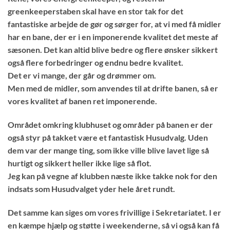
greenkeeperstaben skal have en stor tak for det
fantastiske arbejde de gør og sørger for, at vi med få midler
har en bane, der er i en imponerende kvalitet det meste af
sæsonen. Det kan altid blive bedre og flere ønsker sikkert
også flere forbedringer og endnu bedre kvalitet.
Det er vi mange, der går og drømmer om.
Men med de midler, som anvendes til at drifte banen, så er
vores kvalitet af banen ret imponerende.
Området omkring klubhuset og områder på banen er der
også styr på takket være et fantastisk Husudvalg. Uden
dem var der mange ting, som ikke ville blive lavet lige så
hurtigt og sikkert heller ikke lige så flot.
Jeg kan på vegne af klubben næste ikke takke nok for den
indsats som Husudvalget yder hele året rundt.
Det samme kan siges om vores frivillige i Sekretariatet. I er
en kæmpe hjælp og støtte i weekenderne, så vi også kan få