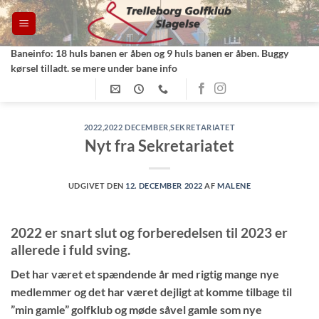
Fortsæt
til
indhold
Baneinfo: 18 huls banen er åben og 9 huls banen er åben. Buggy
kørsel tilladt. se mere under bane info
2022
,
2022 DECEMBER
,
SEKRETARIATET
Nyt fra Sekretariatet
UDGIVET DEN
12. DECEMBER 2022
AF
MALENE
2022 er snart slut og forberedelsen til 2023 er
allerede i fuld sving.
Det har været et spændende år med rigtig mange nye
medlemmer og det har været dejligt at komme tilbage til
”min gamle” golfklub og møde såvel gamle som nye