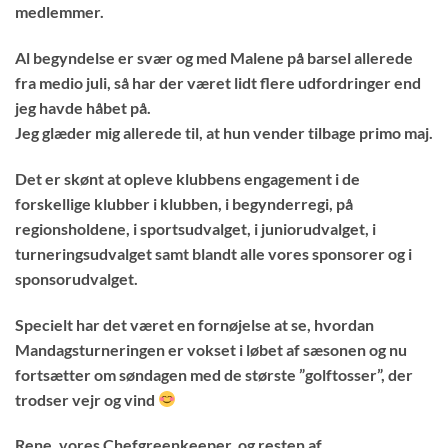
medlemmer.
Al begyndelse er svær og med Malene på barsel allerede
fra medio juli, så har der været lidt flere udfordringer end
jeg havde håbet på.
Jeg glæder mig allerede til, at hun vender tilbage primo maj.
Det er skønt at opleve klubbens engagement i de
forskellige klubber i klubben, i begynderregi, på
regionsholdene, i sportsudvalget, i juniorudvalget, i
turneringsudvalget samt blandt alle vores sponsorer og i
sponsorudvalget.
Specielt har det været en fornøjelse at se, hvordan
Mandagsturneringen er vokset i løbet af sæsonen og nu
fortsætter om søndagen med de største ”golftosser”, der
trodser vejr og vind
Rene, vores Chefgreenkeeper, og resten af