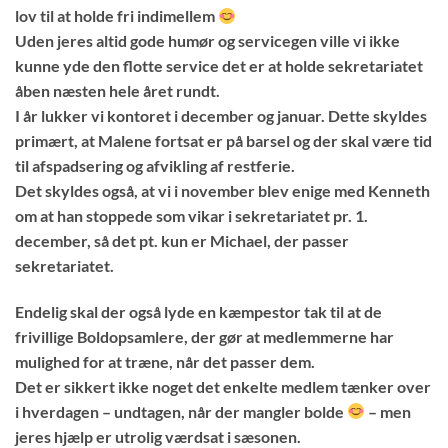
lov til at holde fri indimellem
Uden jeres altid gode humør og servicegen ville vi ikke
kunne yde den flotte service det er at holde sekretariatet
åben næsten hele året rundt.
I år lukker vi kontoret i december og januar. Dette skyldes
primært, at Malene fortsat er på barsel og der skal være tid
til afspadsering og afvikling af restferie.
Det skyldes også, at vi i november blev enige med Kenneth
om at han stoppede som vikar i sekretariatet pr. 1.
december, så det pt. kun er Michael, der passer
sekretariatet.
Endelig skal der også lyde en kæmpestor tak til at de
frivillige Boldopsamlere, der gør at medlemmerne har
mulighed for at træne, når det passer dem.
Det er sikkert ikke noget det enkelte medlem tænker over
i hverdagen – undtagen, når der mangler bolde
– men
jeres hjælp er utrolig værdsat i sæsonen.