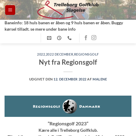
Fortsæt
til
indhold
Baneinfo: 18 huls banen er åben og 9 huls banen er åben. Buggy
kørsel tilladt. se mere under bane info
2022
,
2022 DECEMBER
,
REGIONSGOLF
Nyt fra Regionsgolf
UDGIVET DEN
12. DECEMBER 2022
AF
MALENE
”Regionsgolf 2023”
Kære alle i Trelleborg Golfklub.