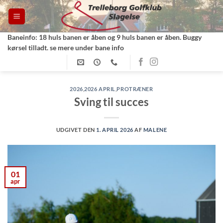
Fortsæt
til
indhold
Baneinfo: 18 huls banen er åben og 9 huls banen er åben. Buggy
kørsel tilladt. se mere under bane info
2026
,
2026 APRIL
,
PROTRÆNER
Sving til succes
UDGIVET DEN
1. APRIL 2026
AF
MALENE
01
apr