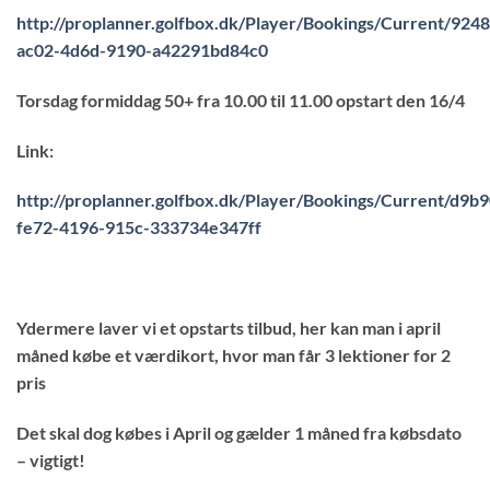
http://proplanner.golfbox.dk/Player/Bookings/Current/924
ac02-4d6d-9190-a42291bd84c0
Torsdag formiddag 50+ fra 10.00 til 11.00 opstart den 16/4
Link:
http://proplanner.golfbox.dk/Player/Bookings/Current/d9b
fe72-4196-915c-333734e347ff
Ydermere laver vi et opstarts tilbud, her kan man i april
måned købe et værdikort, hvor man får 3 lektioner for 2
pris
Det skal dog købes i April og gælder 1 måned fra købsdato
– vigtigt!