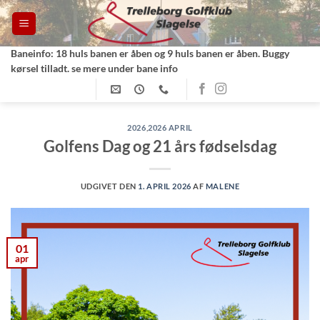
Fortsæt
til
indhold
Baneinfo: 18 huls banen er åben og 9 huls banen er åben. Buggy
kørsel tilladt. se mere under bane info
2026
,
2026 APRIL
Golfens Dag og 21 års fødselsdag
UDGIVET DEN
1. APRIL 2026
AF
MALENE
01
apr