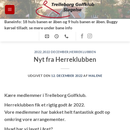
Fortsæt
til
indhold
Baneinfo: 18 huls banen er åben og 9 huls banen er åben. Buggy
kørsel tilladt. se mere under bane info
2022
,
2022 DECEMBER
,
HERREKLUBBEN
Nyt fra Herreklubben
UDGIVET DEN
12. DECEMBER 2022
AF
MALENE
Kære medlemmer i Trelleborg Golfklub.
Herreklubben fik et rigtig godt år 2022.
Vore medlemmer har bakket helt fantastisk godt op
omkring vore arrangementer.
Hvad har vi lavet i året?