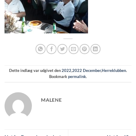
Dette indlæg var udgivet den
2022
,
2022 December
,
Herreklubben
.
Bookmark
permalink
.
MALENE