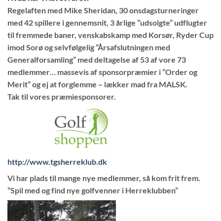
Regelaften med Mike Sheridan, 30 onsdagsturneringer
med 42 spillere i gennemsnit, 3 årlige ”udsolgte” udflugter
til fremmede baner, venskabskamp med Korsør, Ryder Cup
imod Sorø og selvfølgelig ”Årsafslutningen med
Generalforsamling” med deltagelse af 53 af vore 73
medlemmer… massevis af sponsorpræmier i ”Order og
Merit” og ej at forglemme – lækker mad fra MALSK.
Tak til vores præmiesponsorer.
http://www.tgsherreklub.dk
Vi har plads til mange nye medlemmer, så kom frit frem.
”Spil med og find nye golfvenner i Herreklubben”