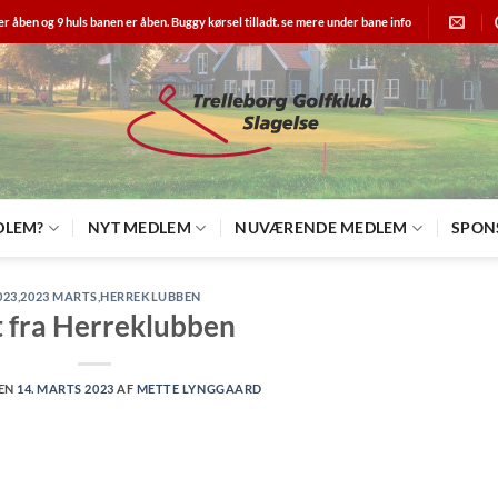
er åben og 9 huls banen er åben. Buggy kørsel tilladt. se mere under bane info
DLEM?
NYT MEDLEM
NUVÆRENDE MEDLEM
SPON
023
,
2023 MARTS
,
HERREKLUBBEN
 fra Herreklubben
DEN
14. MARTS 2023
AF
METTE LYNGGAARD