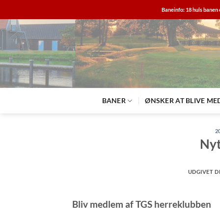
Fortsæt
Baneinfo: 18 huls banen 
til
indhold
BANER
ØNSKER AT BLIVE ME
2
Nyt
UDGIVET 
Bliv medlem af TGS herreklubben