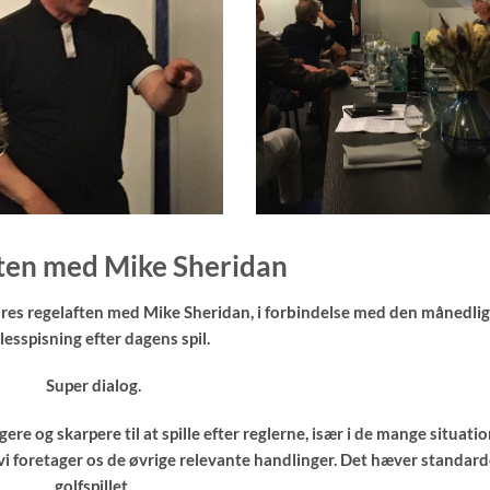
ten med Mike Sheridan
 vores regelaften med Mike Sheridan, i forbindelse med den månedli
lesspisning efter dagens spil.
Super dialog.
igere og skarpere til at spille efter reglerne, især i de mange situati
vi foretager os de øvrige relevante handlinger. Det hæver standard
golfspillet.