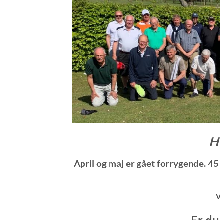
H
April og maj er gået forrygende. 45 
V
Er du