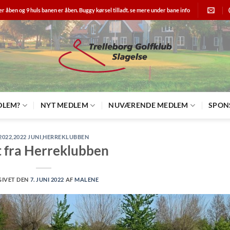
er åben og 9 huls banen er åben. Buggy kørsel tilladt. se mere under bane info
DLEM?
NYT MEDLEM
NUVÆRENDE MEDLEM
SPON
2022
,
2022 JUNI
,
HERREKLUBBEN
 fra Herreklubben
GIVET DEN
7. JUNI 2022
AF
MALENE