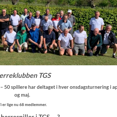
erreklubben TGS
– 50 spillere har deltaget i hver onsdagsturnering i ap
og maj.
i er lige nu 68 medlemmer.
 herrespiller i TGS…..?