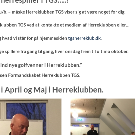
u/b, – måske Herreklubben TGS viser sig at være noget for dig.
klubben TGS ved at kontakte et medlem af Herreklubben eller…
og hvad vi står for på hjemmesiden
tgsherreklub.dk
.
ge spillere fra gang til gang, hver onsdag frem til ultimo oktober.
find nye golfvenner i Herreklubben.”
ilsen Formandskabet Herreklubben TGS.
i April og Maj i Herreklubben.