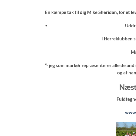
En kæmpe tak til dig Mike Sheridan, for et l
Uddra
I Herreklubben spi
Ma
“- jeg som markør repræsenterer alle de andre
og at han
Næst
Fuldtegne
www.