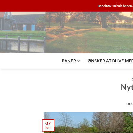
Fortsæt
Baneinfo: 18 huls banen 
til
indhold
BANER
ØNSKER AT BLIVE ME
Nyt
UD
07
jun