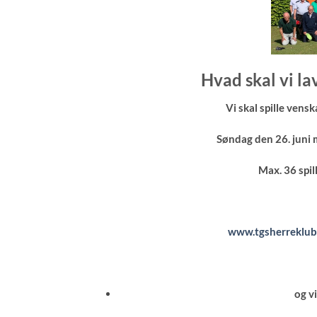
Hvad skal vi la
Vi skal spille ven
Søndag den 26. juni m
Max. 36 spill
www.tgsherreklub.
og v