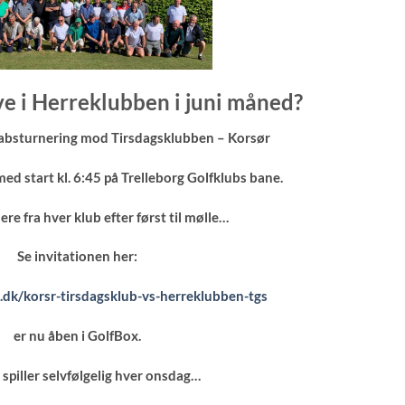
ve i Herreklubben i juni måned?
skabsturnering mod Tirsdagsklubben – Korsør
ed start kl. 6:45 på Trelleborg Golfklubs bane.
ere fra hver klub efter først til mølle…
Se invitationen her:
dk/korsr-tirsdagsklub-vs-herreklubben-tgs
er nu åben i GolfBox.
i spiller selvfølgelig hver onsdag…