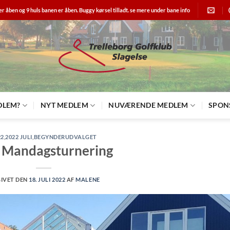
er åben og 9 huls banen er åben. Buggy kørsel tilladt. se mere under bane info
DLEM?
NYT MEDLEM
NUVÆRENDE MEDLEM
SPON
22
,
2022 JULI
,
BEGYNDERUDVALGET
 Mandagsturnering
IVET DEN
18. JULI 2022
AF
MALENE