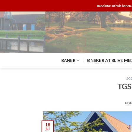
Fortsæt
Baneinfo: 18 huls banen 
til
indhold
BANER
ØNSKER AT BLIVE ME
20
TGS
UDG
18
jul