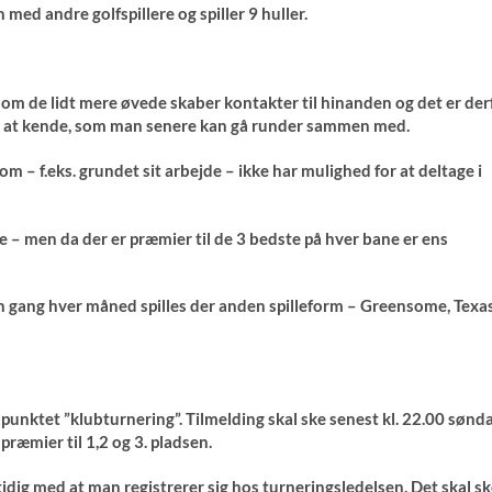
med andre golfspillere og spiller 9 huller.
 som de lidt mere øvede skaber kontakter til hinanden og det er der
re at kende, som man senere kan gå runder sammen med.
om – f.eks. grundet sit arbejde – ikke har mulighed for at deltage i
 – men da der er præmier til de 3 bedste på hver bane er ens
n gang hver måned spilles der anden spilleform – Greensome, Texa
unktet ”klubturnering”. Tilmelding skal ske senest kl. 22.00 sønd
 præmier til 1,2 og 3. pladsen.
idig med at man registrerer sig hos turneringsledelsen. Det skal s