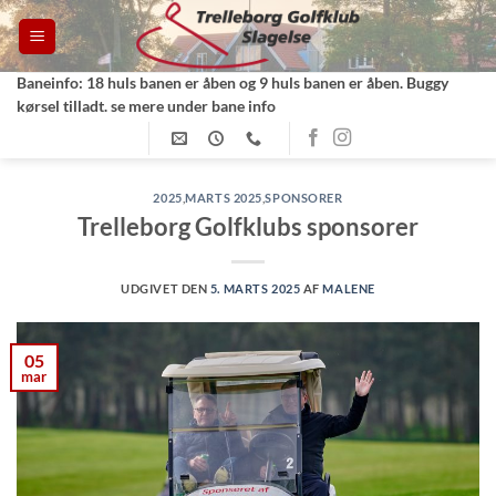
Fortsæt
til
indhold
Baneinfo: 18 huls banen er åben og 9 huls banen er åben. Buggy
kørsel tilladt. se mere under bane info
2025
,
MARTS 2025
,
SPONSORER
Trelleborg Golfklubs sponsorer
UDGIVET DEN
5. MARTS 2025
AF
MALENE
05
mar